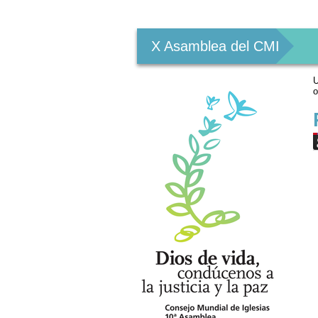
Herramientas
Personales
X Asamblea del CMI
U
o