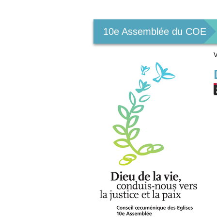
Outils
personnels
10e Assemblée du COE
V