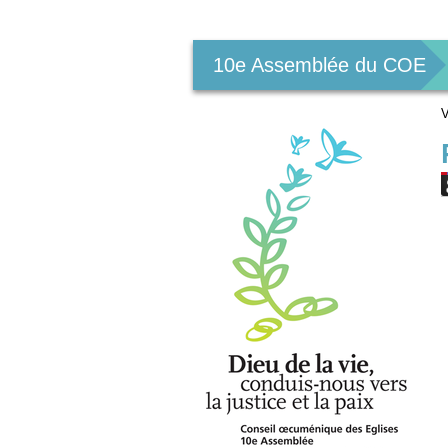
Outils
personnels
10e Assemblée du COE
V