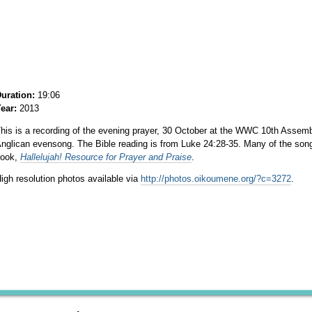
uration:
19:06
ear:
2013
his is a recording of the evening prayer, 30 October at the WWC 10th Assemb
nglican evensong. The Bible reading is from Luke 24:28-35.
Many of the song
book,
Hallelujah! Resource for Prayer and Praise
.
igh resolution photos available via
http://photos.oikoumene.org/?c=3272
.