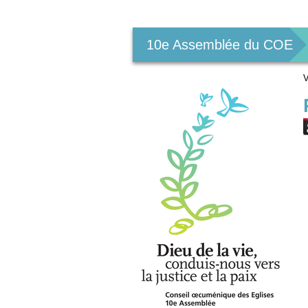
Outils
personnels
10e Assemblée du COE
V