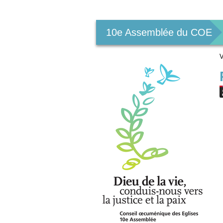
Outils
personnels
10e Assemblée du COE
V