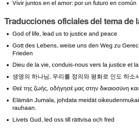
Vivir juntos en el amor: por un futuro en común
Traducciones oficiales del tema de 
God of life, lead us to justice and peace
Gott des Lebens, weise uns den Weg zu Gerech
Frieden
Dieu de la vie, conduis-nous vers la justice et la
생명의 하나님, 우리를 정의와 평화로 인도 하소
Θεέ της ζωής, οδήγησέ μας στην δικαιοσύνη και
Elämän Jumala, johdata meidät oikeudenmukai
rauhaan.
Livets Gud, led oss till rättvisa och fred