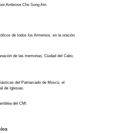
n por Ambrose Cho Song Am.
licos de todos los Armenios, en la oración
anación de las memorias, Ciudad del Cabo,
iásticas del Patriarcado de Moscú, el
l de Iglesias.
samblea del CMI.
blea