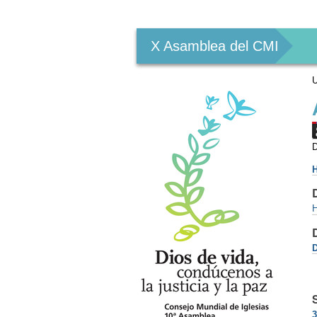
Herramientas
Personales
X Asamblea del CMI
U
D
H
H
D
3