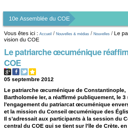
Outils
personnels
10e Assemblée du COE
Vous êtes ici :
/
/
/
Le pa
Accueil
Nouvelles & médias
Nouvelles
vision du COE
Le patriarche œcuménique réaffir
COE
05 septembre 2012
Le patriarche œcuménique de Constantinople,
Bartholomée Ier, a réaffirmé publiquement, le 3
l’engagement du patriarcat œcuménique envers
et la mission du Conseil œcuménique des Égli
Il s’adressait aux participants à la session du 
central du COE qui se tient sur l’île de Crète, e