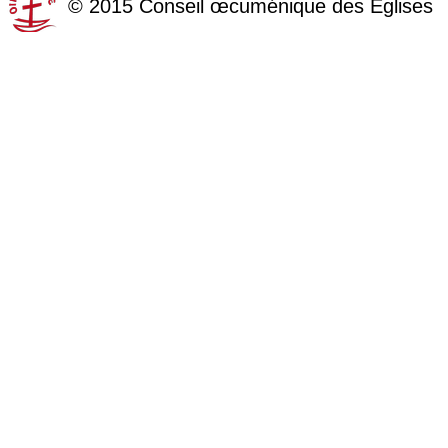
©
2015
Conseil œcuménique des Églises