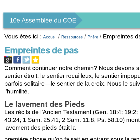
Outils
personnels
10e Assemblée du COE
Vous êtes ici :
/
/
/
Empreintes d
Accueil
Ressources
Prière
Empreintes de pas
Comment continuer notre chemin? Nous devons su
sentier étroit, le sentier rocailleux, le sentier impopu
parfois solitaire—le sentier de la croix. Nous le su
l’humilité.
Le lavement des Pieds
Les récits de l’Ancien Testament (Gen. 18:4; 19:2;
43:24; 1 Sam. 25:41; 2 Sam. 11:8; Ps. 58:10) mont
lavement des pieds était la
première chose qu’on faisait en entrant sous la te