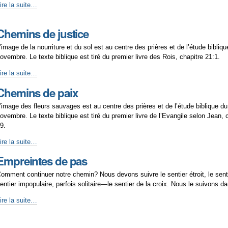
ieu
Chemins
ire la suite…
ers
’unité
Chemins de justice
’image de la nourriture et du sol est au centre des prières et de l’étude bibliq
ovembre. Le texte biblique est tiré du premier livre des Rois, chapitre 21:1.
Chemins
ire la suite…
de
Chemins de paix
ustice
’image des fleurs sauvages est au centre des prières et de l’étude biblique du
ovembre. Le texte biblique est tiré du premier livre de l’Evangile selon Jean, 
9.
Chemins
ire la suite…
de
Empreintes de pas
aix
omment continuer notre chemin? Nous devons suivre le sentier étroit, le sentie
entier impopulaire, parfois solitaire—le sentier de la croix. Nous le suivons da
mpreintes
ire la suite…
de
pas