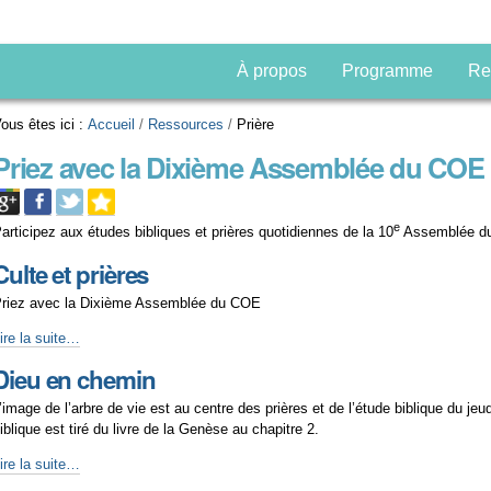
À propos
Programme
Re
ous êtes ici :
Accueil
/
Ressources
/
Prière
Priez avec la Dixième Assemblée du COE
e
articipez aux études bibliques et prières quotidiennes de la 10
Assemblée d
Culte et prières
riez avec la Dixième Assemblée du COE
ulte
ire la suite…
t
Dieu en chemin
rières
’image de l’arbre de vie est au centre des prières et de l’étude biblique du jeu
iblique est tiré du livre de la Genèse au chapitre 2.
ieu
ire la suite…
en