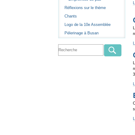
D
L
-
Réflexions sur le thème
v
l
Chants
-
Logo de la 10e Assemblée
L
Pèlerinage à Busan
n
L
j
-
L
n
3
L
p
-
C
s
E
L