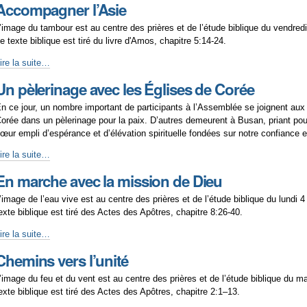
Accompagner l’Asie
chemin
’image du tambour est au centre des prières et de l’étude biblique du vendred
e texte biblique est tiré du livre d'Amos, chapitre 5:14-24.
Accompagner
ire la suite…
’Asie
Un pèlerinage avec les Églises de Corée
n ce jour, un nombre important de participants à l’Assemblée se joignent aux
orée dans un pèlerinage pour la paix. D’autres demeurent à Busan, priant pour
œur empli d’espérance et d’élévation spirituelle fondées sur notre confiance 
n
ire la suite…
èlerinage
En marche avec la mission de Dieu
vec
es
’image de l’eau vive est au centre des prières et de l’étude biblique du lundi
glises
exte biblique est tiré des Actes des Apôtres, chapitre 8:26-40.
e
orée
En
ire la suite…
marche
Chemins vers l’unité
avec
a
’image du feu et du vent est au centre des prières et de l’étude biblique du 
ission
exte biblique est tiré des Actes des Apôtres, chapitre 2:1–13.
de