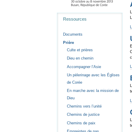
-
L
Navigation
L
Ressources
L
l
Documents
-
Prière
E
Culte et prières
C
c
Dieu en chemin
U
L
Accompagner l’Asie
p
Un pèlerinage avec les Églises
a
de Corée
l
L
É
En marche avec la mission de
t
d
Dieu
C
L
-
Chemins vers l’unité
Chemins de justice
l
L
m
Chemins de paix
t
Empreintes de pas