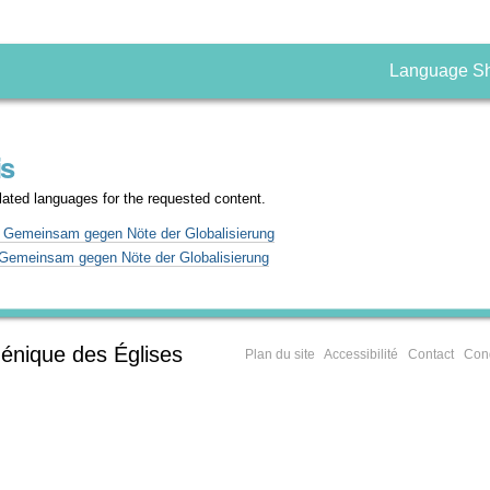
Language S
is
nslated languages for the requested content.
: Gemeinsam gegen Nöte der Globalisierung
 Gemeinsam gegen Nöte der Globalisierung
énique des Églises
Plan du site
Accessibilité
Contact
Cond