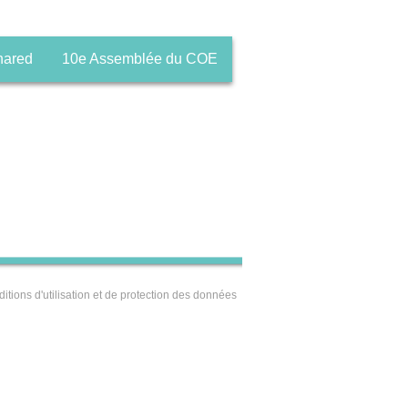
hared
10e Assemblée du COE
itions d'utilisation et de protection des données