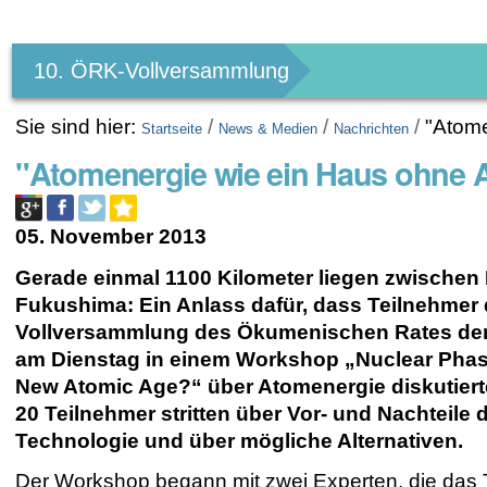
Benutzerspezifische
Werkzeuge
10. ÖRK-Vollversammlung
Sie sind hier:
/
/
/
"Atom
Startseite
News & Medien
Nachrichten
"Atomenergie wie ein Haus ohne
05. November 2013
Gerade einmal 1100 Kilometer liegen zwische
Fukushima: Ein Anlass dafür, dass Teilnehmer 
Vollversammlung des Ökumenischen Rates der
am Dienstag in einem Workshop „Nuclear Phas
New Atomic Age?“ über Atomenergie diskutier
20 Teilnehmer stritten über Vor- und Nachteile 
Technologie und über mögliche Alternativen.
Der Workshop begann mit zwei Experten, die da