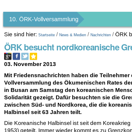
Benutzerspezifische
Werkzeuge
10. ÖRK-Vollversammlung
Sie sind hier:
/
/
/
ÖRK b
Startseite
News & Medien
Nachrichten
ÖRK besucht nordkoreanische Gr
03. November 2013
Mit Friedensnachrichten haben die Teilnehmer 
Vollversammlung des Ökumenischen Rates der
in Busan am Samstag den koreanischen Mensc
Solidarität gezeigt. Dafür besuchten sie die Gr
zwischen Süd- und Nordkorea, die die koreani
Halbinsel seit 63 Jahren teilt.
Die Koreanische Halbinsel ist seit dem Koreakrieg
1953) geteilt. Immer wieder kommt es zu Grenzkon