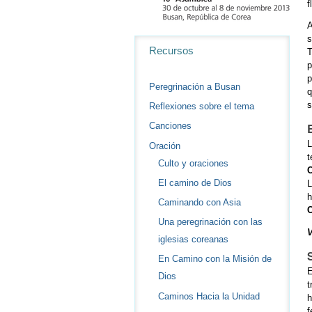
f
A
s
Navegación
Recursos
T
p
p
Peregrinación a Busan
q
s
Reflexiones sobre el tema
Canciones
L
Oración
t
Culto y oraciones
C
El camino de Dios
L
h
Caminando con Asia
C
Una peregrinación con las
V
iglesias coreanas
En Camino con la Misión de
E
Dios
t
Caminos Hacia la Unidad
h
f