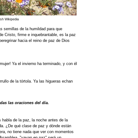
ish Wikipedia
s semillas de la humildad para que
 Cristo, firme e inquebrantable, es la paz
eregrinar hacia el reino de paz de Dios
ujer! Ya el invierno ha terminado, y con él
rrullo de la tórtola. Ya las higueras echan
.
odas las oraciones del día.
 habla de la paz, la noche antes de la
vida. ¿De qué clase de paz y dónde están
jera, no tiene nada que ver con momentos
la Asamblea, "vayan en paz" será un