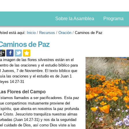
Sobre la Asamblea
Programa
sted está aquí:
Inicio
/
Recursos
/
Oración
/
Caminos de Paz
Caminos de Paz
a imagen de las flores silvestres están en el
entro de las oraciones y el estudio bíblico para
l Jueves, 7 de Noviembre. El texto bíblico que
uía las oraciones y el estudio es de Juan 1
eyes 14:27-31
Las Flores del Campo
stamos llamados a ser pacificadores. Esta paz
ue compartimos mutuamente proviene del
spíritu, que alienta en nosotros la paz profunda
e Cristo. Jesucristo tranquiliza nuestras almas
urbadas (Juan 14:27-31) y nos da la seguridad
el cuidado de Dios, así como Dios viste a las