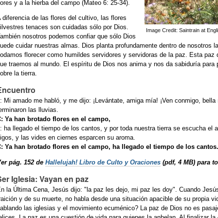
lores y a la hierba del campo (Mateo 6: 25-34).
 diferencia de las flores del cultivo, las flores
ilvestres tenaces son cuidadas sólo por Dios.
Image Credit: Saintrain at Engl
ambién nosotros podemos confiar que sólo Dios
uede cuidar nuestras almas. Dios planta profundamente dentro de nosotros la
odamos florecer como humildes servidores y servidoras de la paz. Esta paz de
ue traemos al mundo. El espíritu de Dios nos anima y nos da sabiduría para p
obre la tierra.
Encuentro
: Mi amado me habló, y me dijo: ¡Levántate, amiga mía! ¡Ven conmigo, bella m
erminaron las lluvias.
: Ya han brotado flores en el campo,
: ha llegado el tiempo de los cantos, y por toda nuestra tierra se escucha el a
igos, y las vides en ciernes esparcen su aroma.
: Ya han brotado flores en el campo, ha llegado el tiempo de los cantos
er pág. 152 de
Hallelujah! Libro de Culto y Oraciones
(pdf, 4 MB)
para t
Ser Iglesia: Vayan en paz
n la Última Cena, Jesús dijo: "la paz les dejo, mi paz les doy". Cuando Jesús
raición y de su muerte, no habla desde una situación apacible de su propia 
ablando las iglesias y el movimiento ecuménico? La paz de Dios no es pasa
elices. La paz es una cuestión de vida para quienes la anhelan. Al finalizar 