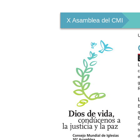
Herramientas
Personales
X Asamblea del CMI
U
L
c
e
g
R
E
q
E
d
t
d