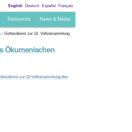
English
Deutsch
Español
Français
Resources
News & Media
s
/
Gottesdienst zur 10. Vollversammlung
des Ökumenischen
Gottesdienst-zur-10-Vollversammlung-des-