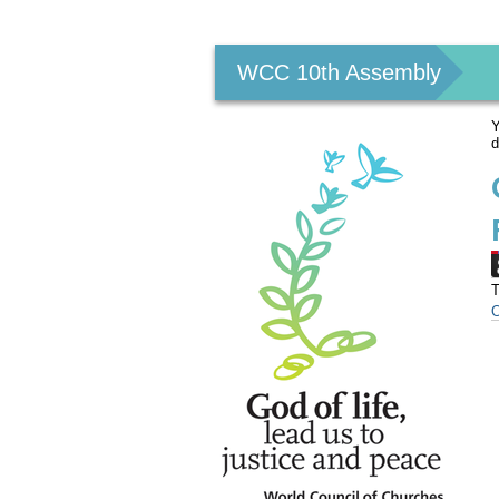
Personal
tools
WCC 10th Assembly
Y
T
O