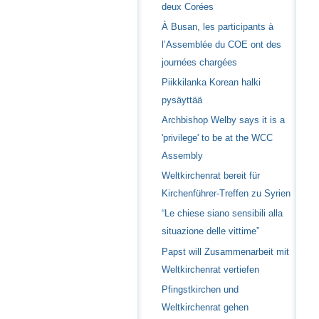
deux Corées
À Busan, les participants à
l’Assemblée du COE ont des
journées chargées
Piikkilanka Korean halki
pysäyttää
Archbishop Welby says it is a
'privilege' to be at the WCC
Assembly
Weltkirchenrat bereit für
Kirchenführer-Treffen zu Syrien
“Le chiese siano sensibili alla
situazione delle vittime”
Papst will Zusammenarbeit mit
Weltkirchenrat vertiefen
Pfingstkirchen und
Weltkirchenrat gehen