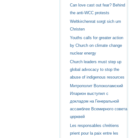
Can love cast out fear? Behind
the anti-WCC protests
Weltkirchenrat sorgt sich um
Christen
Youths calls for greater action
by Church on climate change
nuclear energy
Church leaders must step up
global advocacy to stop the
abuse of indigenous resources
Митрополит Волоколамский
Иларион выступил с
докладом на Генеральной
ассамблее Всемирного совета
церквей
Les responsables chrétiens
prient pour la paix entre les