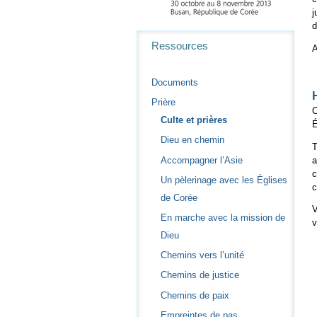
j
d
Navigation
Ressources
Documents
Prière
C
Culte et prières
É
Dieu en chemin
T
a
Accompagner l’Asie
c
Un pèlerinage avec les Églises
c
de Corée
V
En marche avec la mission de
v
Dieu
Chemins vers l’unité
Chemins de justice
Chemins de paix
Empreintes de pas