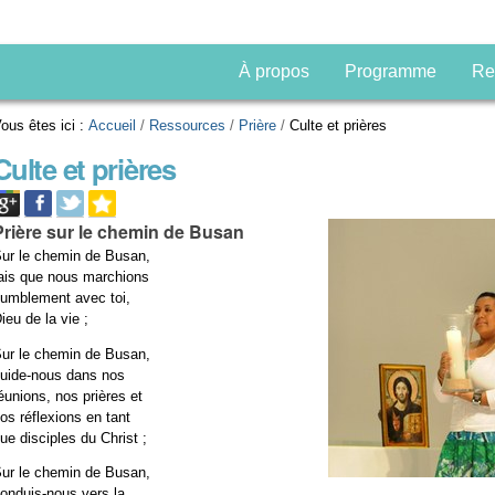
À propos
Programme
Re
ous êtes ici :
Accueil
/
Ressources
/
Prière
/
Culte et prières
Culte et prières
Prière sur le chemin de Busan
ur le chemin de Busan,
ais que nous marchions
umblement avec toi,
ieu de la vie ;
ur le chemin de Busan,
uide-nous dans nos
éunions, nos prières et
os réflexions en tant
ue disciples du Christ ;
ur le chemin de Busan,
onduis-nous vers la