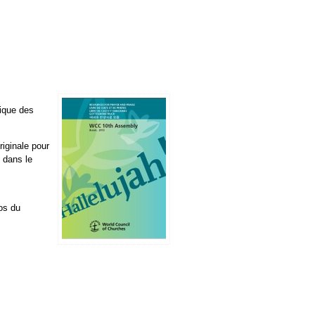
nique des
riginale pour
 dans le
dos du