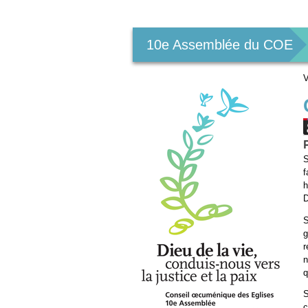
Outils
personnels
10e Assemblée du COE
V
S
f
h
D
S
g
r
n
q
S
c