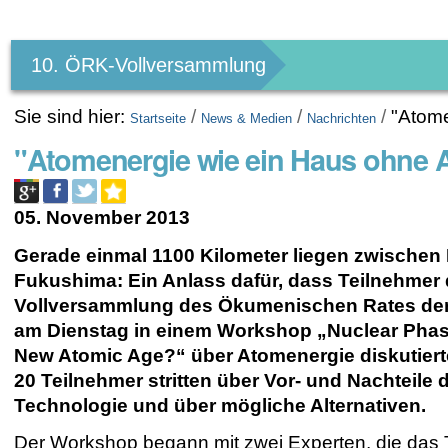
Benutzerspezifische
Werkzeuge
10. ÖRK-Vollversammlung
Sie sind hier:
/
/
/
"Atom
Startseite
News & Medien
Nachrichten
"Atomenergie wie ein Haus ohne
05. November 2013
Gerade einmal 1100 Kilometer liegen zwische
Fukushima: Ein Anlass dafür, dass Teilnehmer 
Vollversammlung des Ökumenischen Rates der
am Dienstag in einem Workshop „Nuclear Phas
New Atomic Age?“ über Atomenergie diskutier
20 Teilnehmer stritten über Vor- und Nachteile 
Technologie und über mögliche Alternativen.
Der Workshop begann mit zwei Experten, die da