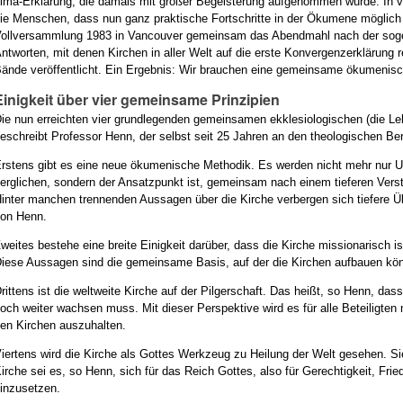
ima-Erklärung, die damals mit großer Begeisterung aufgenommen wurde. In v
ie Menschen, dass nun ganz praktische Fortschritte in der Ökumene möglich
ollversammlung 1983 in Vancouver gemeinsam das Abendmahl nach der sogena
ntworten, mit denen Kirchen in aller Welt auf die erste Konvergenzerklärung 
ände veröffentlicht. Ein Ergebnis: Wir brauchen eine gemeinsame ökumenisch
Einigkeit über vier gemeinsame Prinzipien
ie nun erreichten vier grundlegenden gemeinsamen ekklesiologischen (die Leh
eschreibt Professor Henn, der selbst seit 25 Jahren an den theologischen Berat
rstens gibt es eine neue ökumenische Methodik. Es werden nicht mehr nur 
erglichen, sondern der Ansatzpunkt ist, gemeinsam nach einem tieferen Vers
inter manchen trennenden Aussagen über die Kirche verbergen sich tiefere 
on Henn.
weites bestehe eine breite Einigkeit darüber, dass die Kirche missionarisch i
iese Aussagen sind die gemeinsame Basis, auf der die Kirchen aufbauen kö
rittens ist die weltweite Kirche auf der Pilgerschaft. Das heißt, so Henn, das
och weiter wachsen muss. Mit dieser Perspektive wird es für alle Beteiligte
en Kirchen auszuhalten.
iertens wird die Kirche als Gottes Werkzeug zu Heilung der Welt gesehen. Si
irche sei es, so Henn, sich für das Reich Gottes, also für Gerechtigkeit, Fr
inzusetzen.