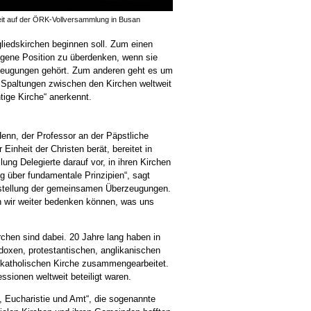
t auf der ÖRK-Vollversammlung in Busan
liedskirchen beginnen soll. Zum einen
igene Position zu überdenken, wenn sie
rzeugungen gehört. Zum anderen geht es um
 Spaltungen zwischen den Kirchen weltweit
tige Kirche“ anerkennt.
Henn, der Professor an der Päpstliche
Einheit der Christen berät, bereitet in
 Delegierte darauf vor, in ihren Kirchen
g über fundamentale Prinzipien“, sagt
arstellung der gemeinsamen Überzeugungen.
n wir weiter bedenken können, was uns
chen sind dabei. 20 Jahre lang haben in
doxen, protestantischen, anglikanischen
h-katholischen Kirche zusammengearbeitet.
sionen weltweit beteiligt waren.
e, Eucharistie und Amt“, die sogenannte