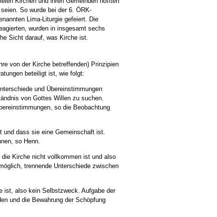
ielen Kirchen und ihren Gemeinden hofften
 seien. So wurde bei der 6. ÖRK-
nnten Lima-Liturgie gefeiert. Die
reagierten, wurden in insgesamt sechs
e Sicht darauf, was Kirche ist.
re von der Kirche betreffenden) Prinzipien
ungen beteiligt ist, wie folgt:
Unterschiede und Übereinstimmungen
tändnis von Gottes Willen zu suchen.
Übereinstimmungen, so die Beobachtung
st und dass sie eine Gemeinschaft ist.
nnen, so Henn.
s die Kirche nicht vollkommen ist und also
n möglich, trennende Unterschiede zwischen
e ist, also kein Selbstzweck. Aufgabe der
ieden und die Bewahrung der Schöpfung