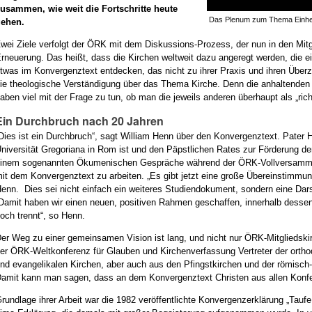
usammen, wie weit die Fortschritte heute
Das Plenum zum Thema Einhei
gehen.
wei Ziele verfolgt der ÖRK mit dem Diskussions-Prozess, der nun in den Mitg
rneuerung. Das heißt, dass die Kirchen weltweit dazu angeregt werden, die e
twas im Konvergenztext entdecken, das nicht zu ihrer Praxis und ihren Übe
ie theologische Verständigung über das Thema Kirche. Denn die anhaltenden
aben viel mit der Frage zu tun, ob man die jeweils anderen überhaupt als „rich
Ein Durchbruch nach 20 Jahren
Dies ist ein Durchbruch“, sagt William Henn über den Konvergenztext. Pater 
niversität Gregoriana in Rom ist und den Päpstlichen Rates zur Förderung der 
inem sogenannten Ökumenischen Gespräche während der ÖRK-Vollversammlung
it dem Konvergenztext zu arbeiten. „Es gibt jetzt eine große Übereinstimmun
enn. Dies sei nicht einfach ein weiteres Studiendokument, sondern eine D
Damit haben wir einen neuen, positiven Rahmen geschaffen, innerhalb desse
och trennt“, so Henn.
er Weg zu einer gemeinsamen Vision ist lang, und nicht nur ÖRK-Mitgliedskir
er ÖRK-Weltkonferenz für Glauben und Kirchenverfassung Vertreter der ortho
nd evangelikalen Kirchen, aber auch aus den Pfingstkirchen und der römisc
amit kann man sagen, dass an dem Konvergenztext Christen aus allen Konfes
rundlage ihrer Arbeit war die 1982 veröffentlichte Konvergenzerklärung „Tauf