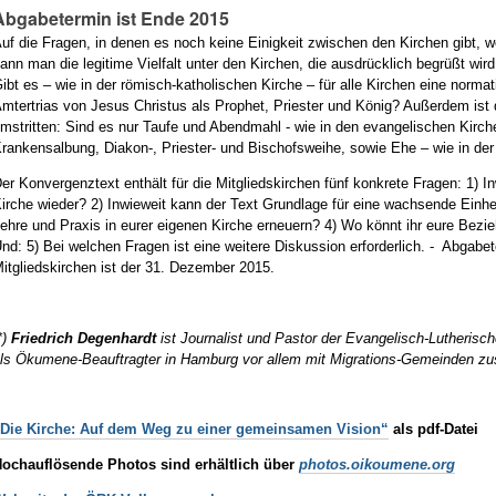
Abgabetermin ist Ende 2015
uf die Fragen, in denen es noch keine Einigkeit zwischen den Kirchen gibt,
ann man die legitime Vielfalt unter den Kirchen, die ausdrücklich begrüßt wird
ibt es – wie in der römisch-katholischen Kirche – für alle Kirchen eine norma
mtertrias von Jesus Christus als Prophet, Priester und König? Außerdem ist 
mstritten: Sind es nur Taufe und Abendmahl - wie in den evangelischen Kirc
rankensalbung, Diakon-, Priester- und Bischofsweihe, sowie Ehe – wie in der
er Konvergenztext enthält für die Mitgliedskirchen fünf konkrete Fragen: 1) I
irche wieder? 2) Inwieweit kann der Text Grundlage für eine wachsende Einhei
ehre und Praxis in eurer eigenen Kirche erneuern? 4) Wo könnt ihr eure Bezi
nd: 5) Bei welchen Fragen ist eine weitere Diskussion erforderlich. - Abgabet
itgliedskirchen ist der 31. Dezember 2015.
*)
Friedrich Degenhardt
ist Journalist und Pastor der Evangelisch-Lutherisch
ls Ökumene-Beauftragter in Hamburg vor allem mit Migrations-Gemeinden 
Die Kirche: Auf dem Weg zu einer gemeinsamen Vision“
als pdf-Datei
ochauflösende Photos sind erhältlich über
photos.oikoumene.org