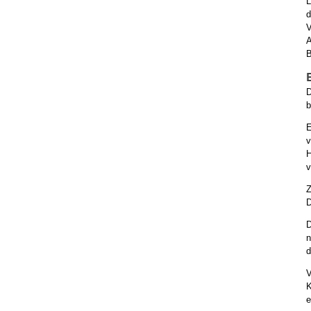
L
d
V
A
B
D
b
E
v
H
v
Z
D
D
n
d
V
K
e