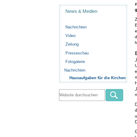
z
Navigation
News & Medien
Z
E
Nachrichten
e
Video
d
h
Zeitung
Presseschau
„
Fotogalerie
U
Nachrichten
e
m
Hausaufgaben für die Kirchen
H
„
n
D
d
u
D
G