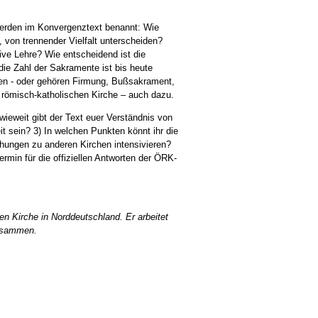
 werden im Konvergenztext benannt: Wie
, von trennender Vielfalt unterscheiden?
tive Lehre? Wie entscheidend ist die
die Zahl der Sakramente ist bis heute
hen - oder gehören Firmung, Bußsakrament,
 römisch-katholischen Kirche – auch dazu.
nwieweit gibt der Text euer Verständnis von
t sein? 3) In welchen Punkten könnt ihr die
ehungen zu anderen Kirchen intensivieren?
ermin für die offiziellen Antworten der ÖRK-
en Kirche in Norddeutschland. Er arbeitet
zusammen.