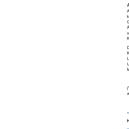
A
k
G
Ä
u
K
D
K
L
U
M
(
a
„
H