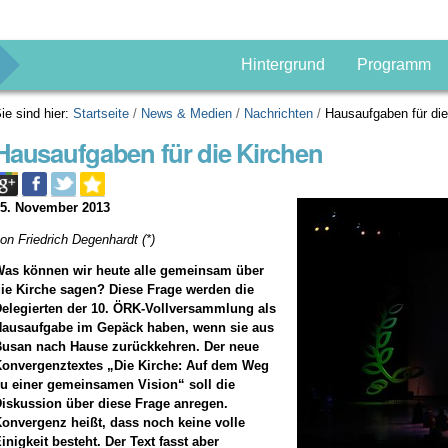
g
Hintergrund
Programm
ie sind hier:
Startseite
/
News & Medien
/
Nachrichten
/
Hausaufgaben für die
Hausaufgaben für die Kirchen
05. November 2013
on Friedrich Degenhardt (*)
as können wir heute alle gemeinsam über
ie Kirche sagen? Diese Frage werden die
elegierten der 10. ÖRK-Vollversammlung als
Hausaufgabe im Gepäck haben, wenn sie aus
Busan nach Hause zurückkehren. Der neue
onvergenztextes „Die Kirche: Auf dem Weg
u einer gemeinsamen Vision“ soll die
iskussion über diese Frage anregen.
onvergenz heißt, dass noch keine volle
inigkeit besteht. Der Text fasst aber