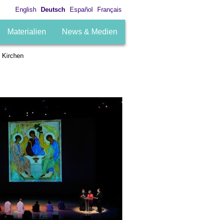
English
Deutsch
Español
Français
Materialien
News & Medien
 Kirchen