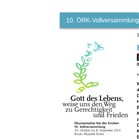
Benutzerspezifische
Werkzeuge
10. ÖRK-Vollversammlun
S
v
W
d
D
K
z
D
K
E