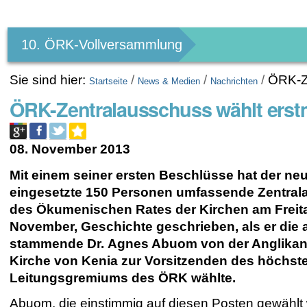
Benutzerspezifische
Werkzeuge
10. ÖRK-Vollversammlung
Sie sind hier:
/
/
/
ÖRK-Ze
Startseite
News & Medien
Nachrichten
ÖRK-Zentralausschuss wählt erstm
08. November 2013
Mit einem seiner ersten Beschlüsse hat der ne
eingesetzte 150 Personen umfassende Zentra
des Ökumenischen Rates der Kirchen am Freita
November, Geschichte geschrieben, als er die 
stammende Dr. Agnes Abuom von der Anglika
Kirche von Kenia zur Vorsitzenden des höchst
Leitungsgremiums des ÖRK wählte.
Abuom, die einstimmig auf diesen Posten gewählt 