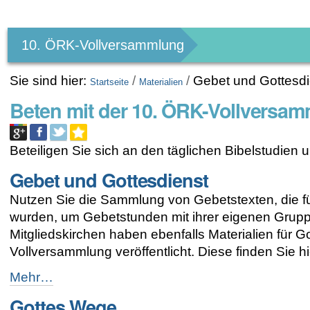
Benutzerspezifische
Werkzeuge
10. ÖRK-Vollversammlung
Sie sind hier:
/
/
Gebet und Gottesdi
Startseite
Materialien
Beten mit der 10. ÖRK-Vollversa
Beteiligen Sie sich an den täglichen Bibelstudie
Gebet und Gottesdienst
Nutzen Sie die Sammlung von Gebetstexten, die f
wurden, um Gebetstunden mit ihrer eigenen Grupp
Mitgliedskirchen haben ebenfalls Materialien für
Vollversammlung veröffentlicht. Diese finden Sie hie
Gebet
Mehr…
und
Gottes Wege
Gottesdienst