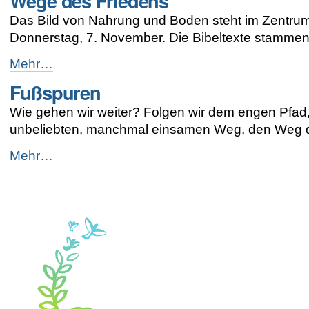
Wege des Friedens
-
Das Bild von Nahrung und Boden steht im Zentrum
Donnerstag, 7. November. Die Bibeltexte stammen
Wege
Mehr…
des
Fußspuren
Friedens
-
Wie gehen wir weiter? Folgen wir dem engen Pfad
unbeliebten, manchmal einsamen Weg, den Weg de
Fußspuren
Mehr…
-