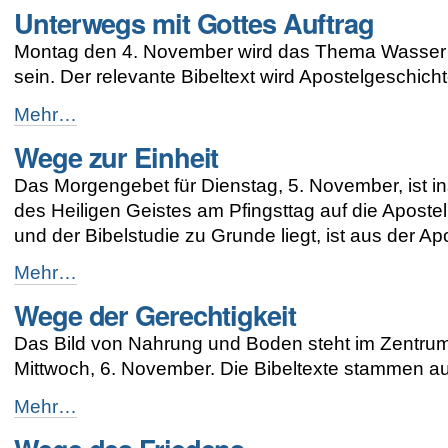
Unterwegs mit Gottes Auftrag
mit
den
Montag den 4. November wird das Thema Wasser 
koreanischen
Kirchen
sein. Der relevante Bibeltext wird Apostelgeschicht
-
Unterwegs
Mehr…
mit
Wege zur Einheit
Gottes
Auftrag
Das Morgengebet für Dienstag, 5. November, ist ins
-
des Heiligen Geistes am Pfingsttag auf die Apostel 
und der Bibelstudie zu Grunde liegt, ist aus der Ap
Wege
Mehr…
zur
Wege der Gerechtigkeit
Einheit
-
Das Bild von Nahrung und Boden steht im Zentrum
Mittwoch, 6. November. Die Bibeltexte stammen au
Wege
Mehr…
der
Gerechtigkeit