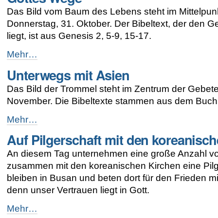
-
Das Bild vom Baum des Lebens steht im Mittelpunk
Donnerstag, 31. Oktober. Der Bibeltext, der den 
liegt, ist aus Genesis 2, 5-9, 15-17.
Gottes
Mehr…
Wege
Unterwegs mit Asien
-
Das Bild der Trommel steht im Zentrum der Gebete 
November. Die Bibeltexte stammen aus dem Buch
Unterwegs
Mehr…
mit
Auf Pilgerschaft mit den koreanisc
Asien
-
An diesem Tag unternehmen eine große Anzahl v
zusammen mit den koreanischen Kirchen eine Pilger
bleiben in Busan und beten dort für den Frieden 
denn unser Vertrauen liegt in Gott.
Auf
Mehr…
Pilgerschaft