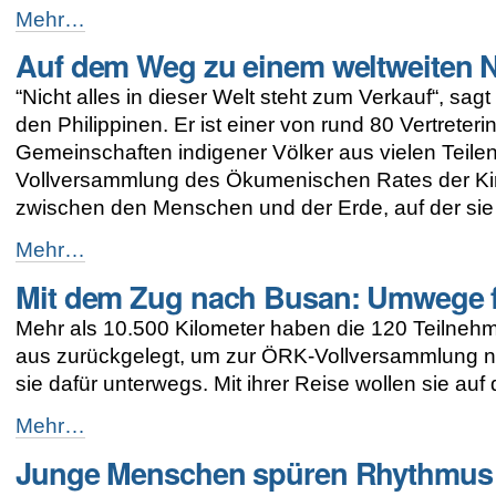
Ganz
Mehr…
in
Auf dem Weg zu einem weltweiten N
Schwarz
gegen
“Nicht alles in dieser Welt steht zum Verkauf“, sa
Gewalt
an
den Philippinen. Er ist einer von rund 80 Vertreter
Frauen
Gemeinschaften indigener Völker aus vielen Teilen 
-
Vollversammlung des Ökumenischen Rates der Kir
zwischen den Menschen und der Erde, auf der sie l
Auf
Mehr…
dem
Mit dem Zug nach Busan: Umwege fü
Weg
zu
Mehr als 10.500 Kilometer haben die 120 Teilnehm
einem
weltweiten
aus zurückgelegt, um zur ÖRK-Vollversammlung 
Netzwerk
sie dafür unterwegs. Mit ihrer Reise wollen sie a
der
indigenen
Mit
Mehr…
Völker
dem
-
Junge Menschen spüren Rhythmus 
Zug
nach