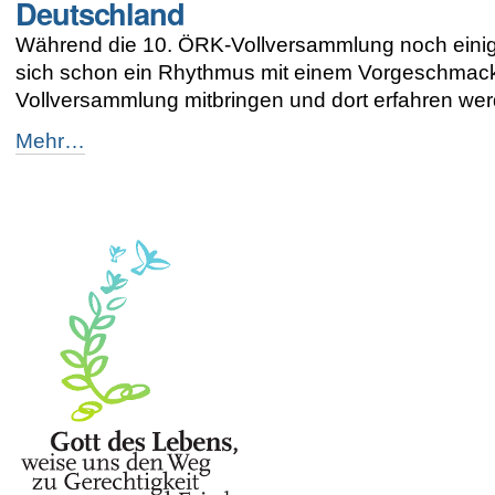
Deutschland
Busan:
Umwege
Während die 10. ÖRK-Vollversammlung noch einige 
für
sich schon ein Rhythmus mit einem Vorgeschmack
den
Frieden
Vollversammlung mitbringen und dort erfahren we
in
Korea
Junge
Mehr…
-
Menschen
spüren
Rhythmus
der
ÖRK-
Vollversammlung
in
Deutschland
-