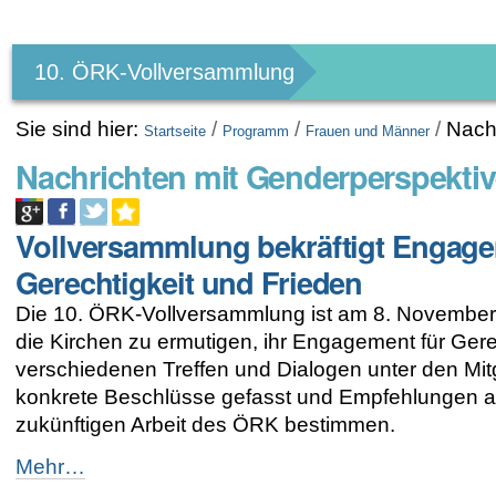
Benutzerspezifische
Werkzeuge
10. ÖRK-Vollversammlung
Sie sind hier:
/
/
/
Nach
Startseite
Programm
Frauen und Männer
Nachrichten mit Genderperspekti
Vollversammlung bekräftigt Engage
Gerechtigkeit und Frieden
Die 10. ÖRK-Vollversammlung ist am 8. Novembe
die Kirchen zu ermutigen, ihr Engagement für Gere
verschiedenen Treffen und Dialogen unter den Mit
konkrete Beschlüsse gefasst und Empfehlungen aus
zukünftigen Arbeit des ÖRK bestimmen.
Vollversammlung
Mehr…
bekräftigt