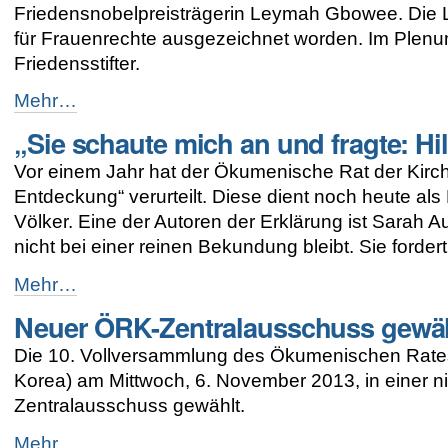
Vorsitzenden
Friedensnobelpreisträgerin Leymah Gbowee. Die L
-
für Frauenrechte ausgezeichnet worden. Im Plenum
Friedensstifter.
Nobelpreisträgerin
Mehr…
Gbowee
„Sie schaute mich an und fragte: Hi
spricht
vor
Vor einem Jahr hat der Ökumenische Rat der Kirche
Vollversammlung
-
Entdeckung“ verurteilt. Diese dient noch heute als
Völker. Eine der Autoren der Erklärung ist Sarah A
nicht bei einer reinen Bekundung bleibt. Sie forder
„Sie
Mehr…
schaute
Neuer ÖRK-Zentralausschuss gewä
mich
an
Die 10. Vollversammlung des Ökumenischen Rates 
und
fragte:
Korea) am Mittwoch, 6. November 2013, in einer n
Hilfst
Zentralausschuss gewählt.
Du
mir?“
Neuer
Mehr…