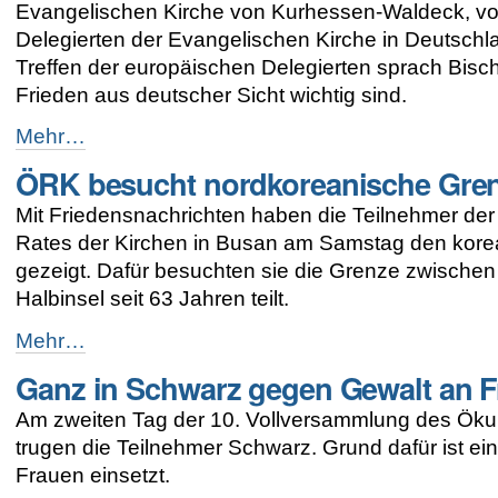
Evangelischen Kirche von Kurhessen-Waldeck, vor 
Delegierten der Evangelischen Kirche in Deutschl
Treffen der europäischen Delegierten sprach Bischo
Frieden aus deutscher Sicht wichtig sind.
Wir
Mehr…
müssen
ÖRK besucht nordkoreanische Gre
klar
und
Mit Friedensnachrichten haben die Teilnehmer d
konkret
sprechen
Rates der Kirchen in Busan am Samstag den korea
-
gezeigt. Dafür besuchten sie die Grenze zwischen
Halbinsel seit 63 Jahren teilt.
ÖRK
Mehr…
besucht
Ganz in Schwarz gegen Gewalt an 
nordkoreanische
Grenze
Am zweiten Tag der 10. Vollversammlung des Öku
-
trugen die Teilnehmer Schwarz. Grund dafür ist e
Frauen einsetzt.