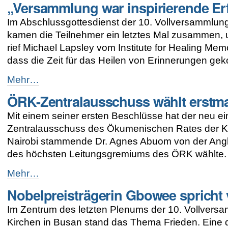
„Versammlung war inspirierende Er
Engagement
der
Im Abschlussgottesdienst der 10. Vollversammlu
Kirchen
für
kamen die Teilnehmer ein letztes Mal zusammen, 
Gerechtigkeit
rief Michael Lapsley vom Institute for Healing M
und
dass die Zeit für das Heilen von Erinnerungen ge
Frieden
-
„Versammlung
Mehr…
war
ÖRK-Zentralausschuss wählt erstmal
inspirierende
Erfahrung
Mit einem seiner ersten Beschlüsse hat der neu 
für
mich“
Zentralausschuss des Ökumenischen Rates der Kir
-
Nairobi stammende Dr. Agnes Abuom von der Angl
des höchsten Leitungsgremiums des ÖRK wählte.
ÖRK-
Mehr…
Zentralausschuss
Nobelpreisträgerin Gbowee spricht
wählt
erstmals
Im Zentrum des letzten Plenums der 10. Vollver
Afrikanerin
zur
Kirchen in Busan stand das Thema Frieden. Eine 