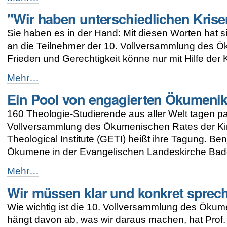
-
ÖRK-
"Wir haben unterschiedlichen Krisen
Zentralausschuss
gewählt
Sie haben es in der Hand: Mit diesen Worten hat s
-
an die Teilnehmer der 10. Vollversammlung des 
Frieden und Gerechtigkeit könne nur mit Hilfe der 
"Wir
Mehr…
haben
Ein Pool von engagierten Ökumeni
unterschiedlichen
Krisen
160 Theologie-Studierende aus aller Welt tagen par
aber
das
Vollversammlung des Ökumenischen Rates der Kir
gleiche
Theological Institute (GETI) heißt ihre Tagung. Be
Ziel"
Ökumene in der Evangelischen Landeskirche Baden,
-
Ein
Mehr…
Pool
Wir müssen klar und konkret sprec
von
engagierten
Wie wichtig ist die 10. Vollversammlung des Öku
Ökumenikern
-
hängt davon ab, was wir daraus machen, hat Prof. 