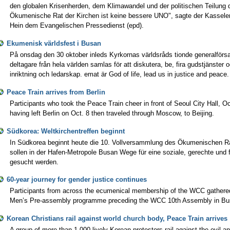
den globalen Krisenherden, dem Klimawandel und der politischen Teilung 
Ökumenische Rat der Kirchen ist keine bessere UNO", sagte der Kassel
Hein dem Evangelischen Pressedienst (epd).
Ekumenisk världsfest i Busan
På onsdag den 30 oktober inleds Kyrkornas världsråds tionde generalförs
deltagare från hela världen samlas för att diskutera, be, fira gudstjänster
inriktning och ledarskap. emat är God of life, lead us in justice and peace.
Peace Train arrives from Berlin
Participants who took the Peace Train cheer in front of Seoul City Hall, Oct
having left Berlin on Oct. 8 then traveled through Moscow, to Beijing.
Südkorea: Weltkirchentreffen beginnt
In Südkorea beginnt heute die 10. Vollversammlung des Ökumenischen R
sollen in der Hafen-Metropole Busan Wege für eine soziale, gerechte und f
gesucht werden.
60-year journey for gender justice continues
Participants from across the ecumenical membership of the WCC gathere
Men’s Pre-assembly programme preceding the WCC 10th Assembly in Bus
Korean Christians rail against world church body, Peace Train arrives
A group of more than 1,000 lively Korean protestors rail against the evil a