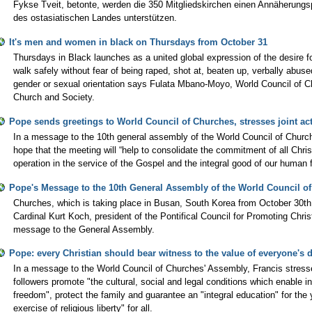
Fykse Tveit, betonte, werden die 350 Mitgliedskirchen einen Annäherungs
des ostasiatischen Landes unterstützen.
It's men and women in black on Thursdays from October 31
Thursdays in Black launches as a united global expression of the desire 
walk safely without fear of being raped, shot at, beaten up, verbally abus
gender or sexual orientation says Fulata Mbano-Moyo, World Council of 
Church and Society.
Pope sends greetings to World Council of Churches, stresses joint act
In a message to the 10th general assembly of the World Council of Chur
hope that the meeting will “help to consolidate the commitment of all Christ
operation in the service of the Gospel and the integral good of our human f
Pope's Message to the 10th General Assembly of the World Council o
Churches, which is taking place in Busan, South Korea from October 30t
Cardinal Kurt Koch, president of the Pontifical Council for Promoting Chri
message to the General Assembly.
Pope: every Christian should bear witness to the value of everyone's d
In a message to the World Council of Churches' Assembly, Francis stresses 
followers promote "the cultural, social and legal conditions which enable 
freedom", protect the family and guarantee an "integral education" for the
exercise of religious liberty" for all.