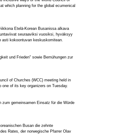
at which planning for the global ecumenical
iikkona Etelä-Korean Busanissa alkava
uuntaviivat seuraaviksi vuosiksi, hyväksyy
n asti kokoontuvan keskuskomitean.
gkeit und Frieden" sowie Bemühungen zur
ouncil of Churches (WCC) meeting held in
o one of its key organizers on Tuesday.
ten zum gemeinsamen Einsatz für die Würde
dkoreanischen Busan die zehnte
des Rates, der norwegische Pfarrer Olav