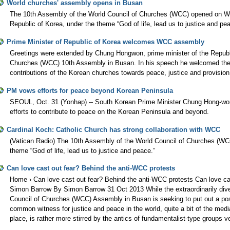
World churches' assembly opens in Busan
The 10th Assembly of the World Council of Churches (WCC) opened on 
Republic of Korea, under the theme “God of life, lead us to justice and pea
Prime Minister of Republic of Korea welcomes WCC assembly
Greetings were extended by Chung Hongwon, prime minister of the Republi
Churches (WCC) 10th Assembly in Busan. In his speech he welcomed the
contributions of the Korean churches towards peace, justice and provision
PM vows efforts for peace beyond Korean Peninsula
SEOUL, Oct. 31 (Yonhap) -- South Korean Prime Minister Chung Hong-wo
efforts to contribute to peace on the Korean Peninsula and beyond.
Cardinal Koch: Catholic Church has strong collaboration with WCC
(Vatican Radio) The 10th Assembly of the World Council of Churches (WC
theme “God of life, lead us to justice and peace.”
Can love cast out fear? Behind the anti-WCC protests
Home › Can love cast out fear? Behind the anti-WCC protests Can love ca
Simon Barrow By Simon Barrow 31 Oct 2013 While the extraordinarily diver
Council of Churches (WCC) Assembly in Busan is seeking to put out a pos
common witness for justice and peace in the world, quite a bit of the medi
place, is rather more stirred by the antics of fundamentalist-type group