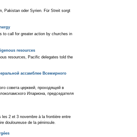
, Pakistan oder Syrien. Für Streit sorgt
energy
 to call for greater action by churches in
digenous resources
ous resources, Pacific delegates told the
неральной ассамблее Всемирного
ого совета церквей, проходящей в
олоколамского Илариона, председателя
 les 2 et 3 novembre à la frontière entre
ire douloureuse de la péninsule.
rgées