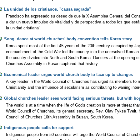
La unidad de los cristianos, "causa sagrada"
Francisco ha expresado su deseo de que la X Asamblea General del Conse
a dar un nuevo impulso de vitalidad y de perspectiva a todos los que es
la unidad cristiana".
Song, dance at world churches' body convention tells Korea story
Korea spent most of the first 45 years of the 20th century occupied by Jap
encroachment of the Cold War led the country into the unresolved Korean W
the country divided into North and South Korea. Dancers at the opening c
Churches Assembly in Busan captured that history.
Ecumenical leader urges world church body to face up to changes
A key leader in the World Council of Churches has urged its members to note
Christianity and the influence of secularism as contributing to waning inter
Global churches leader sees world facing serious threats, but with ho
The world is at a time when the life of God's creation is more at threat than
World Council of Churches, its general secretary, Rev. Olav Fykse Tveit, 
Council of Churches 10th Assembly in Busan, South Korea.
Indigenous people calls for support
Indigenous people from 50 countries will urge the World Council of Church