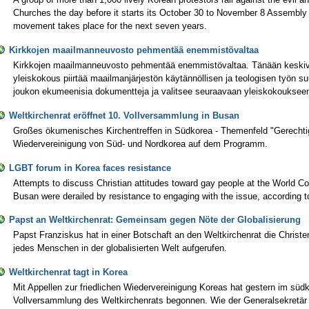
Churches the day before it starts its October 30 to November 8 Assembly 
movement takes place for the next seven years.
Kirkkojen maailmanneuvosto pehmentää enemmistövaltaa
Kirkkojen maailmanneuvosto pehmentää enemmistövaltaa. Tänään keskiv
yleiskokous piirtää maailmanjärjestön käytännöllisen ja teologisen työn s
joukon ekumeenisia dokumentteja ja valitsee seuraavaan yleiskokouksee
Weltkirchenrat eröffnet 10. Vollversammlung in Busan
Großes ökumenisches Kirchentreffen in Südkorea - Themenfeld "Gerechti
Wiedervereinigung von Süd- und Nordkorea auf dem Programm.
LGBT forum in Korea faces resistance
Attempts to discuss Christian attitudes toward gay people at the World C
Busan were derailed by resistance to engaging with the issue, according t
Papst an Weltkirchenrat: Gemeinsam gegen Nöte der Globalisierung
Papst Franziskus hat in einer Botschaft an den Weltkirchenrat die Chris
jedes Menschen in der globalisierten Welt aufgerufen.
Weltkirchenrat tagt in Korea
Mit Appellen zur friedlichen Wiedervereinigung Koreas hat gestern im sü
Vollversammlung des Weltkirchenrats begonnen. Wie der Generalsekretär 