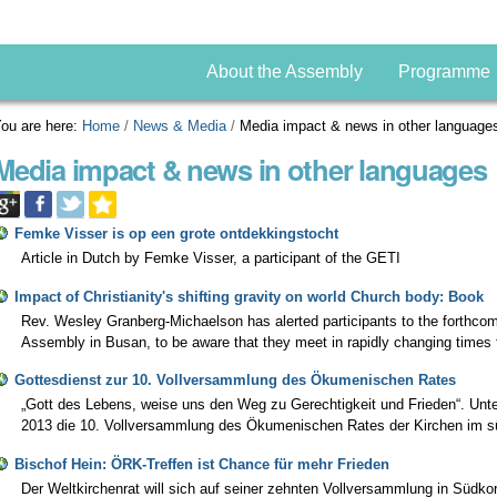
About the Assembly
Programme
ou are here:
Home
/
News & Media
/
Media impact & news in other language
Media impact & news in other languages
Femke Visser is op een grote ontdekkingstocht
Article in Dutch by Femke Visser, a participant of the GETI
Impact of Christianity's shifting gravity on world Church body: Book
Rev. Wesley Granberg-Michaelson has alerted participants to the forthco
Assembly in Busan, to be aware that they meet in rapidly changing times fo
Gottesdienst zur 10. Vollversammlung des Ökumenischen Rates
„Gott des Lebens, weise uns den Weg zu Gerechtigkeit und Frieden“. Unter
2013 die 10. Vollversammlung des Ökumenischen Rates der Kirchen im s
Bischof Hein: ÖRK-Treffen ist Chance für mehr Frieden
Der Weltkirchenrat will sich auf seiner zehnten Vollversammlung in Südk