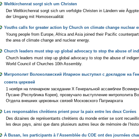
Weltkirchenrat sorgt sich um Christen
Der Weltkirchenrat sorgt sich um verfolgte Christen in Ländern wie Ägypten
der Umgang mit Homosexualität
Youths calls for greater action by Church on climate change nuclear 
Young people from Europe, Africa and Asia joined their Pacific counterparts
the area of climate change and nuclear energy.
Church leaders must step up global advocacy to stop the abuse of in
Church leaders must step up global advocacy to stop the abuse of indigen
World Council of Churches 10th Assembly.
Митрополит Волоколамский Иларион выступил с докладом на Ге
совета церквей
1 ноября на пленарном заседании X Генеральной ассамблеи Всемирн
Пусане (Республика Корея), прозвучало выступление митрополита В
Отдела внешних церковных связей Московского Патриархата
Les responsables chrétiens prient pour la paix entre les deux Corées
Des dizaines de représentants chrétiens du monde entier se sont recueillis
les deux pays, ainsi que dans plusieurs autres lieux de mémoire de l’histo
À Busan, les participants à l’Assemblée du COE ont des journées cha