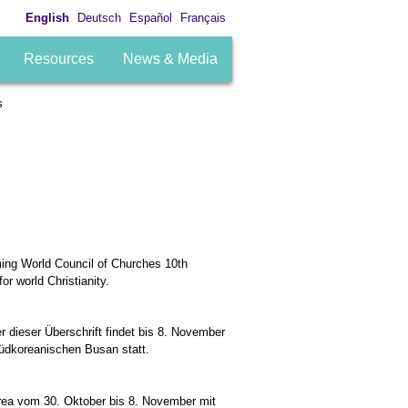
English
Deutsch
Español
Français
Resources
News & Media
s
ming World Council of Churches 10th
r world Christianity.
 dieser Überschrift findet bis 8. November
üdkoreanischen Busan statt.
orea vom 30. Oktober bis 8. November mit