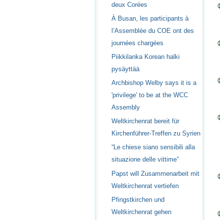
deux Corées
À Busan, les participants à
l’Assemblée du COE ont des
journées chargées
Piikkilanka Korean halki
pysäyttää
Archbishop Welby says it is a
'privilege' to be at the WCC
Assembly
Weltkirchenrat bereit für
Kirchenführer-Treffen zu Syrien
“Le chiese siano sensibili alla
situazione delle vittime”
Papst will Zusammenarbeit mit
Weltkirchenrat vertiefen
Pfingstkirchen und
Weltkirchenrat gehen