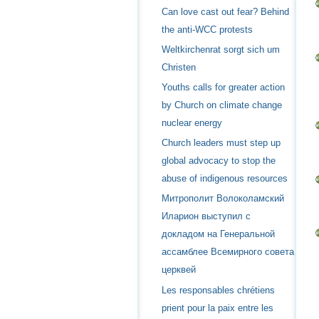
Can love cast out fear? Behind
the anti-WCC protests
Weltkirchenrat sorgt sich um
Christen
Youths calls for greater action
by Church on climate change
nuclear energy
Church leaders must step up
global advocacy to stop the
abuse of indigenous resources
Митрополит Волоколамский
Иларион выступил с
докладом на Генеральной
ассамблее Всемирного совета
церквей
Les responsables chrétiens
prient pour la paix entre les