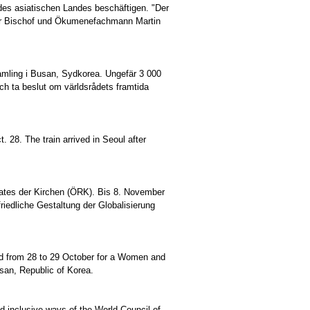
des asiatischen Landes beschäftigen. "Der
er Bischof und Ökumenefachmann Martin
amling i Busan, Sydkorea. Ungefär 3 000
 och ta beslut om världsrådets framtida
. 28. The train arrived in Seoul after
ates der Kirchen (ÖRK). Bis 8. November
riedliche Gestaltung der Globalisierung
d from 28 to 29 October for a Women and
an, Republic of Korea.
nd inclusive ways of the World Council of