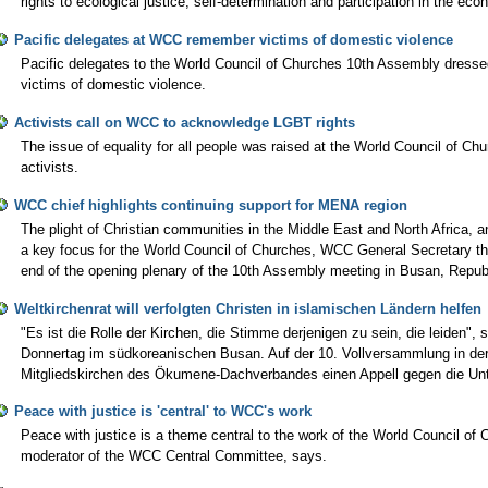
rights to ecological justice, self-determination and participation in the eco
Pacific delegates at WCC remember victims of domestic violence
Pacific delegates to the World Council of Churches 10th Assembly dress
victims of domestic violence.
Activists call on WCC to acknowledge LGBT rights
The issue of equality for all people was raised at the World Council of 
activists.
WCC chief highlights continuing support for MENA region
The plight of Christian communities in the Middle East and North Africa, an
a key focus for the World Council of Churches, WCC General Secretary th
end of the opening plenary of the 10th Assembly meeting in Busan, Republ
Weltkirchenrat will verfolgten Christen in islamischen Ländern helfen
"Es ist die Rolle der Kirchen, die Stimme derjenigen zu sein, die leiden"
Donnertag im südkoreanischen Busan. Auf der 10. Vollversammlung in der
Mitgliedskirchen des Ökumene-Dachverbandes einen Appell gegen die Unt
Peace with justice is 'central' to WCC's work
Peace with justice is a theme central to the work of the World Council of
moderator of the WCC Central Committee, says.