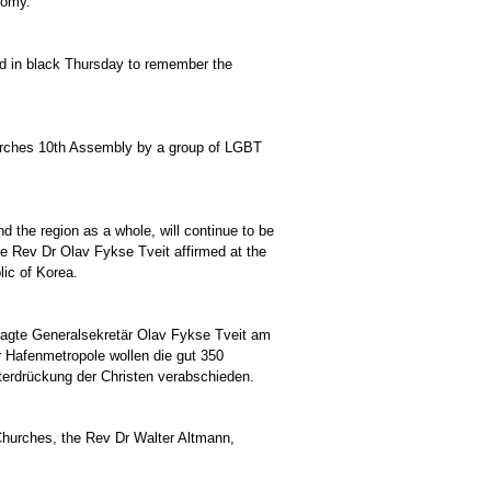
nomy.
ed in black Thursday to remember the
Churches 10th Assembly by a group of LGBT
d the region as a whole, will continue to be
e Rev Dr Olav Fykse Tveit affirmed at the
ic of Korea.
, sagte Generalsekretär Olav Fykse Tveit am
 Hafenmetropole wollen die gut 350
erdrückung der Christen verabschieden.
 Churches, the Rev Dr Walter Altmann,